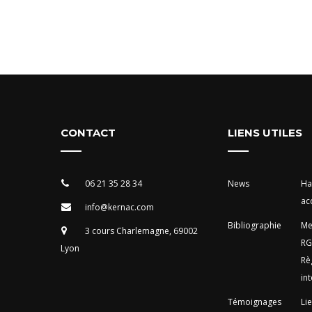
CONTACT
LIENS UTILES
06 21 35 28 34
News
Ha
acc
info@kernac.com
Bibliographie
Me
3 cours Charlemagne, 69002
RG
Lyon
Rè
int
Témoignages
Li