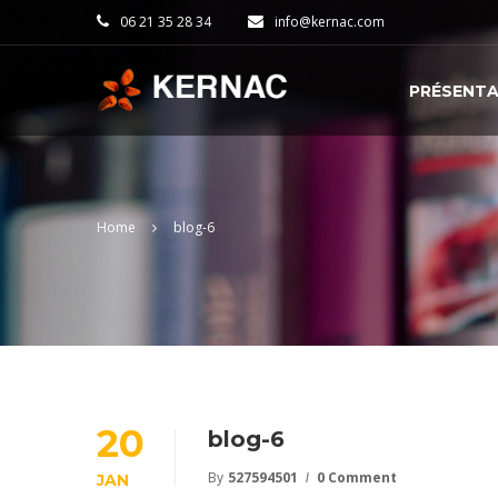
06 21 35 28 34
info@kernac.com
PRÉSENTA
Home
blog-6
20
blog-6
By
527594501
0 Comment
JAN