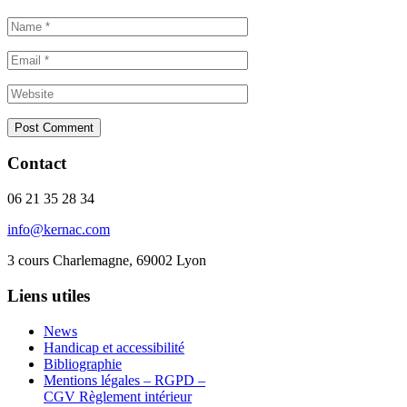
Contact
06 21 35 28 34
info@kernac.com
3 cours Charlemagne, 69002 Lyon
Liens utiles
News
Handicap et accessibilité
Bibliographie
Mentions légales – RGPD –
CGV Règlement intérieur