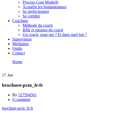
Process Com Model®
Acquérir les fondamentaux
Se perfectionner
Se certifier
Coaching
Méthode du coach
Rôle et mission du coach
Un coach, pour qui ? Et dans quel but ?
Supervision
Médiation
Outils
Contact
Home
brochure-pcm_fr-fr
17
Jan
brochure-pcm_fr-fr
By
527594501
0 comment
brochure-pcm_fr-fr