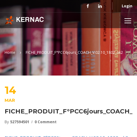
Login
Home
FICHE_PRODUIT_F°PCC6jours_COACH_V.02.10_1802_ok2
14
MAR
FICHE_PRODUIT_F°PCC6jours_COACH_V.
By
527594501
0 Comment