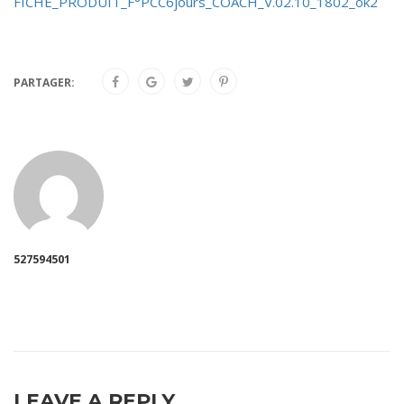
FICHE_PRODUIT_F°PCC6jours_COACH_V.02.10_1802_ok2
PARTAGER:
527594501
LEAVE A REPLY